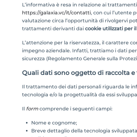
L’informativa è resa in relazione ai trattamenti d
https://galaxia.vc/it/contatti
, con cui l’utente 
valutazione circa l’opportunità di rivolgervi po
trattamenti derivanti dai
cookie utilizzati per 
L’attenzione per la riservatezza, il carattere 
impegno aziendale. Infatti, trattiamo i dati pe
sicurezza (Regolamento Generale sulla Protezi
Quali dati sono oggetto di raccolta e
Il trattamento dei dati personali riguarda le in
tecnologia e/o la progettualità da essi svilupp
Il
form
comprende i seguenti campi:
Nome e cognome;
Breve dettaglio della tecnologia sviluppata 