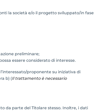
ti la società e/o il progetto sviluppato/in fase
azione preliminare;
possa essere considerato di interesse.
e l’interessato/proponente su iniziativa di
ra b) (
Il trattamento è necessario
 da parte del Titolare stesso. Inoltre, i dati