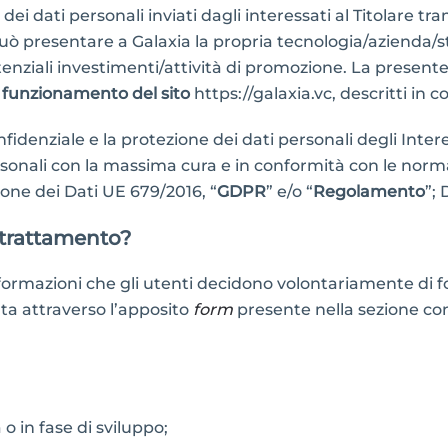
ei dati personali inviati dagli interessati al Titolare tra
può presentare a Galaxia la propria tecnologia/azienda/sta
tenziali investimenti/attività di promozione. La presente p
il funzionamento del sito
https://galaxia.vc, descritti in
confidenziale e la protezione dei dati personali degli Int
rsonali con la massima cura e in conformità con le normat
one dei Dati UE 679/2016, “
GDPR
” e/o “
Regolamento
”; 
 trattamento?
formazioni che gli utenti decidono volontariamente di for
ata attraverso l’apposito
form
presente nella sezione con
o in fase di sviluppo;