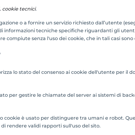
. cookie tecnici
.
azione o a fornire un servizio richiesto dall’utente (ese
 informazioni tecniche specifiche riguardanti gli utenti 
re compiute senza l'uso dei cookie, che in tali casi son
o
zza lo stato del consenso ai cookie dell'utente per il 
zato per gestire le chiamate del server ai sistemi di bac
 cookie è usato per distinguere tra umani e robot. Quest
e di rendere validi rapporti sull'uso del sito.