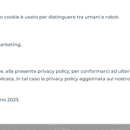
o cookie è usato per distinguere tra umani e robot.
marketing.
alla presente privacy policy, per conformarci ad ulterior
licata, in tal caso la privacy policy aggiornata sul nostro
gno 2023.