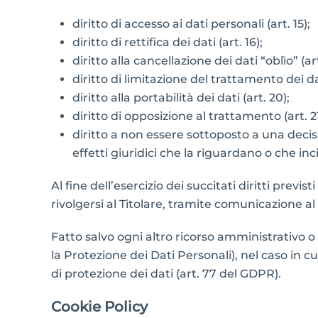
diritto di accesso ai dati personali (art. 15);
diritto di rettifica dei dati (art. 16);
diritto alla cancellazione dei dati “oblìo” (art
diritto di limitazione del trattamento dei dat
diritto alla portabilità dei dati (art. 20);
diritto di opposizione al trattamento (art. 21
diritto a non essere sottoposto a una dec
effetti giuridici che la riguardano o che in
Al fine dell’esercizio dei succitati diritti previ
rivolgersi al Titolare, tramite comunicazione al
Fatto salvo ogni altro ricorso amministrativo o
la Protezione dei Dati Personali), nel caso in c
di protezione dei dati (art. 77 del GDPR).
Cookie Policy