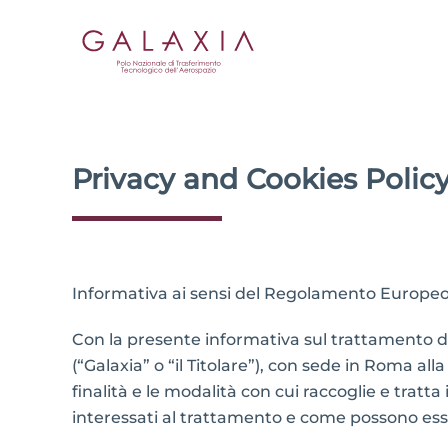
Privacy and Cookies Polic
Informativa ai sensi del Regolamento Europeo 
Con la presente informativa sul trattamento dei
(“Galaxia” o “il Titolare”), con sede in Roma all
finalità e le modalità con cui raccoglie e tratta 
interessati al trattamento e come possono esse