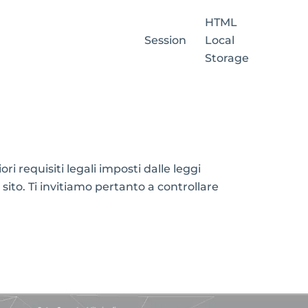
HTML
Session
Local
Storage
i requisiti legali imposti dalle leggi
 sito. Ti invitiamo pertanto a controllare