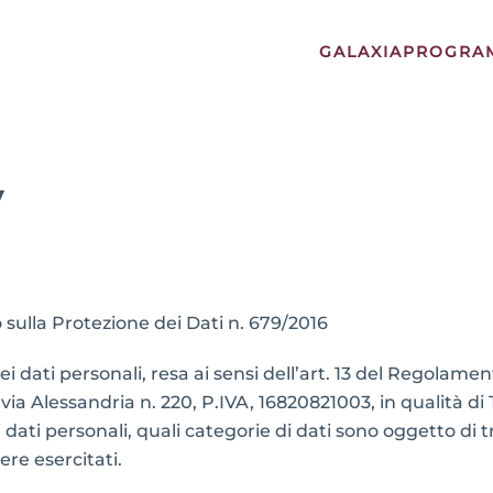
GALAXIA
PROGRA
y
sulla Protezione dei Dati n. 679/2016
 dati personali, resa ai sensi dell’art. 13 del Regolame
a via Alessandria n. 220, P.IVA, 16820821003, in qualità di
i dati personali, quali categorie di dati sono oggetto di t
re esercitati.