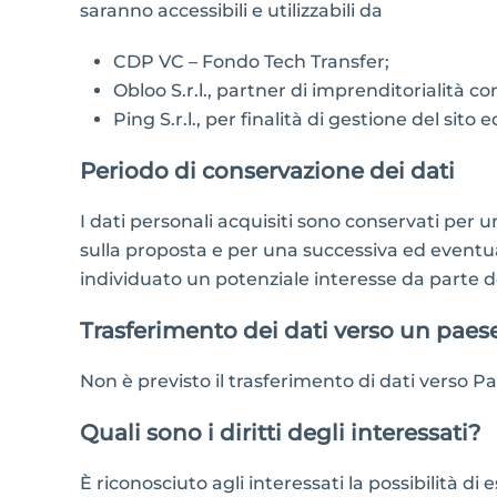
saranno accessibili e utilizzabili da
CDP VC – Fondo Tech Transfer;
Obloo S.r.l., partner di imprenditorialità c
Ping S.r.l., per finalità di gestione del sito 
Periodo di conservazione dei dati
I dati personali acquisiti sono conservati per
sulla proposta e per una successiva ed eventual
individuato un potenziale interesse da parte del 
Trasferimento dei dati verso un paes
Non è previsto il trasferimento di dati verso Pa
Quali sono i diritti degli interessati?
È riconosciuto agli interessati la possibilità di e