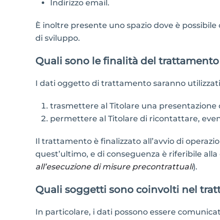
Indirizzo email.
È inoltre presente uno spazio dove è possibile 
di sviluppo.
Quali sono le finalità del trattamento
I dati oggetto di trattamento saranno utilizzat
trasmettere al Titolare una presentazione
permettere al Titolare di ricontattare, ev
Il trattamento è finalizzato all’avvio di operazio
quest’ultimo, e di conseguenza è riferibile alla co
all’esecuzione di misure precontrattuali
).
Quali soggetti sono coinvolti nel tr
In particolare, i dati possono essere comunicati