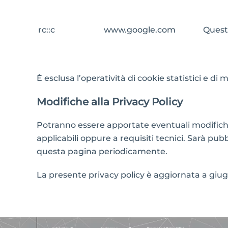
rc::c
www.google.com
Quest
È esclusa l’operatività di cookie statistici e di 
Modifiche alla Privacy Policy
Potranno essere apportate eventuali modifiche, 
applicabili oppure a requisiti tecnici. Sarà pubb
questa pagina periodicamente.
La presente privacy policy è aggiornata a giu