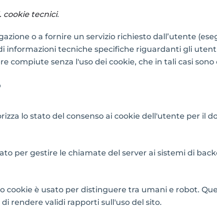
. cookie tecnici
.
azione o a fornire un servizio richiesto dall’utente (ese
 informazioni tecniche specifiche riguardanti gli utenti 
re compiute senza l'uso dei cookie, che in tali casi son
o
zza lo stato del consenso ai cookie dell'utente per il 
zato per gestire le chiamate del server ai sistemi di bac
 cookie è usato per distinguere tra umani e robot. Quest
e di rendere validi rapporti sull'uso del sito.