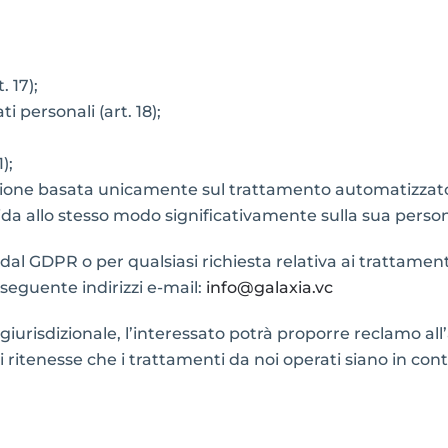
. 17);
i personali (art. 18);
);
isione basata unicamente sul trattamento automatizzato
cida allo stesso modo significativamente sulla sua persona
sti dal GDPR o per qualsiasi richiesta relativa ai trattamen
 seguente indirizzi e-mail:
info@galaxia.vc
 giurisdizionale, l’interessato potrà proporre reclamo a
ui ritenesse che i trattamenti da noi operati siano in con