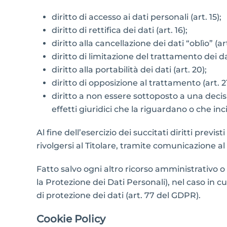
diritto di accesso ai dati personali (art. 15);
diritto di rettifica dei dati (art. 16);
diritto alla cancellazione dei dati “oblìo” (art
diritto di limitazione del trattamento dei dat
diritto alla portabilità dei dati (art. 20);
diritto di opposizione al trattamento (art. 21
diritto a non essere sottoposto a una dec
effetti giuridici che la riguardano o che in
Al fine dell’esercizio dei succitati diritti previ
rivolgersi al Titolare, tramite comunicazione al
Fatto salvo ogni altro ricorso amministrativo o
la Protezione dei Dati Personali), nel caso in c
di protezione dei dati (art. 77 del GDPR).
Cookie Policy