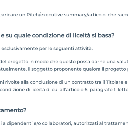
caricare un Pitch/executive summary/articolo, che raccon
 e su quale condizione di liceità si basa?
i esclusivamente per le seguenti attività:
 del progetto in modo che questo possa darne una valut
entualmente, il soggetto proponente qualora il progetto 
ni rivolte alla conclusione di un contratto tra il Titolare 
ndizione di liceità di cui all’articolo 6, paragrafo 1, lette
attamento?
 a dipendenti e/o collaboratori, autorizzati al trattamento